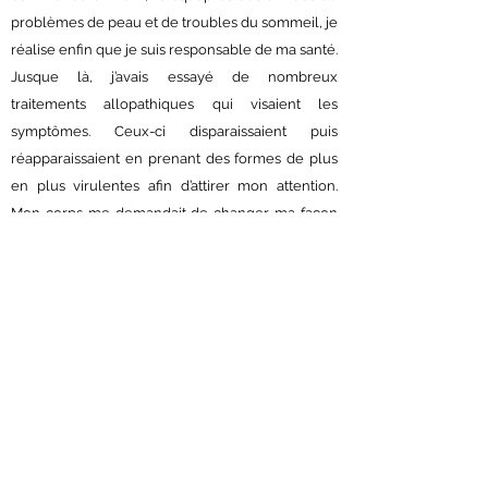
problèmes de peau et de troubles du sommeil, je
réalise enfin que je suis responsable de ma santé.
Jusque là, j’avais essayé de nombreux
traitements allopathiques qui visaient les
symptômes. Ceux-ci disparaissaient puis
réapparaissaient en prenant des formes de plus
en plus virulentes afin d’attirer mon attention.
Mon corps me demandait de changer ma façon
de vivre et de penser et de quitter mon rôle de
spectateur passif.
A l’époque, je travaille dans le restaurant familial
et je suis conscient de l’importance des matières
premières et de la qualité des produits. Cette
réalité me pousse à faire des recherches sur
l’impact de la nourriture sur l’organisme et
rapidement, il devient clair qu’une digestion
efficace ainsi que l’exclusion de certains aliments